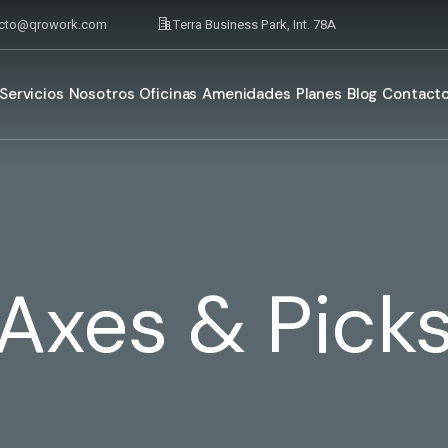
acto@qrowork.com
Terra Business Park, Int. 78A
Servicios
Nosotros
Oficinas
Amenidades
Planes
Blog
Contact
Axes & Pick