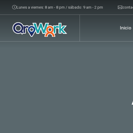
Lunes a viernes: 8 am - 8 pm / sábado: 9 am - 2 pm
cont
Inicio