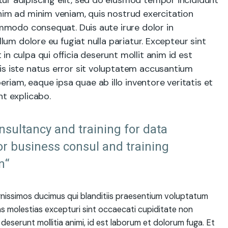
ur adipiscing elit, sed do eiusmod tempor incididunt
nim ad minim veniam, quis nostrud exercitation
commodo consequat. Duis aute irure dolor in
llum dolore eu fugiat nulla pariatur. Excepteur sint
n culpa qui officia deserunt mollit anim id est
is iste natus error sit voluptatem accusantium
iam, eaque ipsa quae ab illo inventore veritatis et
nt explicabo.
onsultancy and training for data
or business consul and training
n“
gnissimos ducimus qui blanditiis praesentium voluptatum
as molestias excepturi sint occaecati cupiditate non
a deserunt mollitia animi, id est laborum et dolorum fuga. Et