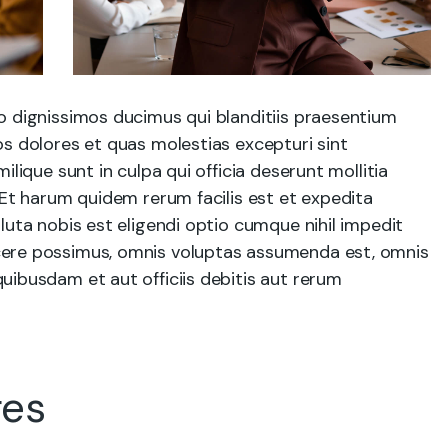
o dignissimos ducimus qui blanditiis praesentium
s dolores et quas molestias excepturi sint
ilique sunt in culpa qui officia deserunt mollitia
 Et harum quidem rerum facilis est et expedita
luta nobis est eligendi optio cumque nihil impedit
ere possimus, omnis voluptas assumenda est, omnis
uibusdam et aut officiis debitis aut rerum
ges