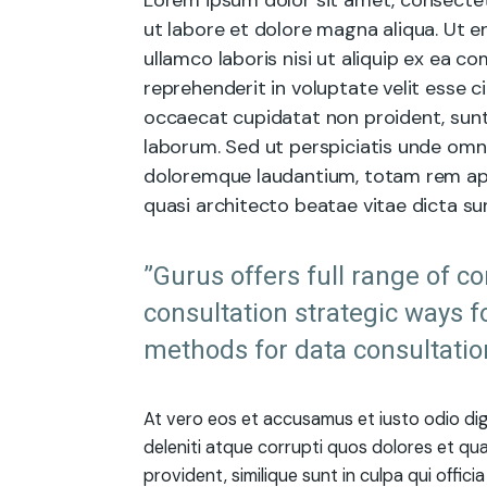
Lorem ipsum dolor sit amet, consectet
ut labore et dolore magna aliqua. Ut e
ullamco laboris nisi ut aliquip ex ea 
reprehenderit in voluptate velit esse ci
occaecat cupidatat non proident, sunt i
laborum. Sed ut perspiciatis unde omn
doloremque laudantium, totam rem aper
quasi architecto beatae vitae dicta su
”Gurus offers full range of c
consultation strategic ways f
methods for data consultatio
At vero eos et accusamus et iusto odio di
deleniti atque corrupti quos dolores et qu
provident, similique sunt in culpa qui offici