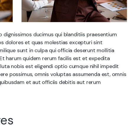
o dignissimos ducimus qui blanditiis praesentium
s dolores et quas molestias excepturi sint
ilique sunt in culpa qui officia deserunt mollitia
 Et harum quidem rerum facilis est et expedita
luta nobis est eligendi optio cumque nihil impedit
ere possimus, omnis voluptas assumenda est, omnis
uibusdam et aut officiis debitis aut rerum
ges