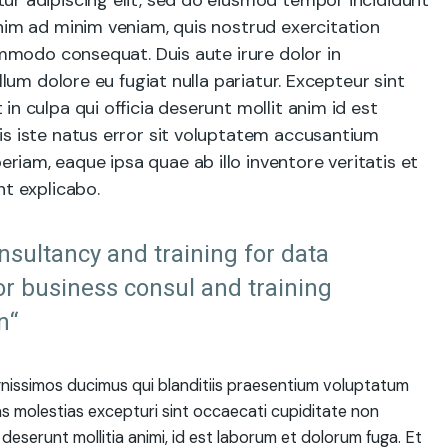
ur adipiscing elit, sed do eiusmod tempor incididunt
nim ad minim veniam, quis nostrud exercitation
commodo consequat. Duis aute irure dolor in
llum dolore eu fugiat nulla pariatur. Excepteur sint
n culpa qui officia deserunt mollit anim id est
is iste natus error sit voluptatem accusantium
iam, eaque ipsa quae ab illo inventore veritatis et
nt explicabo.
onsultancy and training for data
or business consul and training
n“
gnissimos ducimus qui blanditiis praesentium voluptatum
as molestias excepturi sint occaecati cupiditate non
a deserunt mollitia animi, id est laborum et dolorum fuga. Et