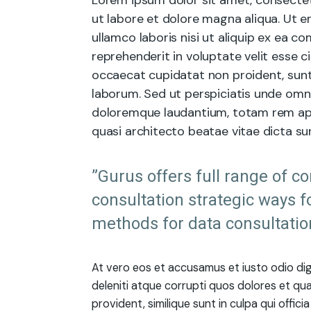
Lorem ipsum dolor sit amet, consectet
ut labore et dolore magna aliqua. Ut e
ullamco laboris nisi ut aliquip ex ea 
reprehenderit in voluptate velit esse ci
occaecat cupidatat non proident, sunt i
laborum. Sed ut perspiciatis unde omn
doloremque laudantium, totam rem aper
quasi architecto beatae vitae dicta su
”Gurus offers full range of c
consultation strategic ways f
methods for data consultatio
At vero eos et accusamus et iusto odio di
deleniti atque corrupti quos dolores et qu
provident, similique sunt in culpa qui offici