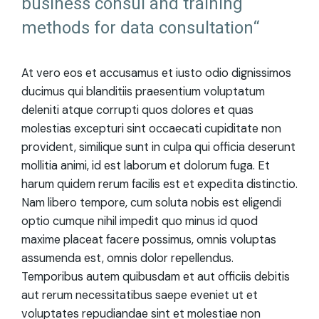
business consul and training
methods for data consultation“
At vero eos et accusamus et iusto odio dignissimos
ducimus qui blanditiis praesentium voluptatum
deleniti atque corrupti quos dolores et quas
molestias excepturi sint occaecati cupiditate non
provident, similique sunt in culpa qui officia deserunt
mollitia animi, id est laborum et dolorum fuga. Et
harum quidem rerum facilis est et expedita distinctio.
Nam libero tempore, cum soluta nobis est eligendi
optio cumque nihil impedit quo minus id quod
maxime placeat facere possimus, omnis voluptas
assumenda est, omnis dolor repellendus.
Temporibus autem quibusdam et aut officiis debitis
aut rerum necessitatibus saepe eveniet ut et
voluptates repudiandae sint et molestiae non