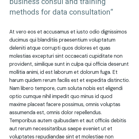
business consul and training
methods for data consultation“
At vero eos et accusamus et iusto odio dignissimos
ducimus qui blanditiis praesentium voluptatum
deleniti atque corrupti quos dolores et quas
molestias excepturi sint occaecati cupiditate non
provident, similique sunt in culpa qui officia deserunt
mollitia animi, id est laborum et dolorum fuga. Et
harum quidem rerum facilis est et expedita distinctio.
Nam libero tempore, cum soluta nobis est eligendi
optio cumque nihil impedit quo minus id quod
maxime placeat facere possimus, omnis voluptas
assumenda est, omnis dolor repellendus.
Temporibus autem quibusdam et aut officiis debitis
aut rerum necessitatibus saepe eveniet ut et
voluptates repudiandae sint et molestiae non