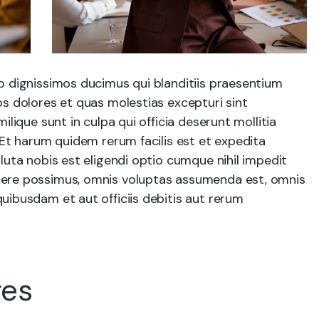
o dignissimos ducimus qui blanditiis praesentium
s dolores et quas molestias excepturi sint
ilique sunt in culpa qui officia deserunt mollitia
 Et harum quidem rerum facilis est et expedita
luta nobis est eligendi optio cumque nihil impedit
ere possimus, omnis voluptas assumenda est, omnis
uibusdam et aut officiis debitis aut rerum
ges