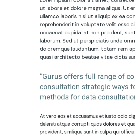
Lorem ipsum dolor sit amet, consectet
ut labore et dolore magna aliqua. Ut e
ullamco laboris nisi ut aliquip ex ea 
reprehenderit in voluptate velit esse ci
occaecat cupidatat non proident, sunt i
laborum. Sed ut perspiciatis unde omn
doloremque laudantium, totam rem aper
quasi architecto beatae vitae dicta su
”Gurus offers full range of c
consultation strategic ways f
methods for data consultatio
At vero eos et accusamus et iusto odio di
deleniti atque corrupti quos dolores et qu
provident, similique sunt in culpa qui offici