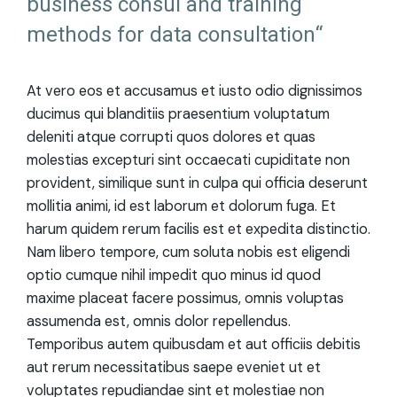
business consul and training
methods for data consultation“
At vero eos et accusamus et iusto odio dignissimos
ducimus qui blanditiis praesentium voluptatum
deleniti atque corrupti quos dolores et quas
molestias excepturi sint occaecati cupiditate non
provident, similique sunt in culpa qui officia deserunt
mollitia animi, id est laborum et dolorum fuga. Et
harum quidem rerum facilis est et expedita distinctio.
Nam libero tempore, cum soluta nobis est eligendi
optio cumque nihil impedit quo minus id quod
maxime placeat facere possimus, omnis voluptas
assumenda est, omnis dolor repellendus.
Temporibus autem quibusdam et aut officiis debitis
aut rerum necessitatibus saepe eveniet ut et
voluptates repudiandae sint et molestiae non