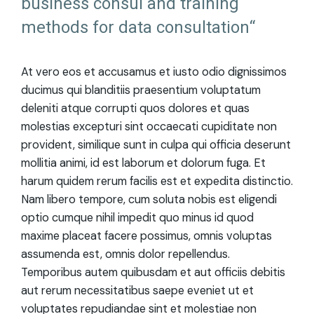
business consul and training
methods for data consultation“
At vero eos et accusamus et iusto odio dignissimos
ducimus qui blanditiis praesentium voluptatum
deleniti atque corrupti quos dolores et quas
molestias excepturi sint occaecati cupiditate non
provident, similique sunt in culpa qui officia deserunt
mollitia animi, id est laborum et dolorum fuga. Et
harum quidem rerum facilis est et expedita distinctio.
Nam libero tempore, cum soluta nobis est eligendi
optio cumque nihil impedit quo minus id quod
maxime placeat facere possimus, omnis voluptas
assumenda est, omnis dolor repellendus.
Temporibus autem quibusdam et aut officiis debitis
aut rerum necessitatibus saepe eveniet ut et
voluptates repudiandae sint et molestiae non