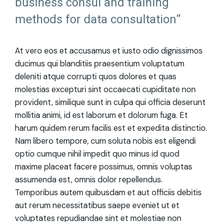
business consul and training
methods for data consultation“
At vero eos et accusamus et iusto odio dignissimos
ducimus qui blanditiis praesentium voluptatum
deleniti atque corrupti quos dolores et quas
molestias excepturi sint occaecati cupiditate non
provident, similique sunt in culpa qui officia deserunt
mollitia animi, id est laborum et dolorum fuga. Et
harum quidem rerum facilis est et expedita distinctio.
Nam libero tempore, cum soluta nobis est eligendi
optio cumque nihil impedit quo minus id quod
maxime placeat facere possimus, omnis voluptas
assumenda est, omnis dolor repellendus.
Temporibus autem quibusdam et aut officiis debitis
aut rerum necessitatibus saepe eveniet ut et
voluptates repudiandae sint et molestiae non