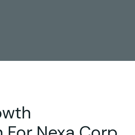
owth
n For Nexa Corp