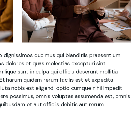
o dignissimos ducimus qui blanditiis praesentium
s dolores et quas molestias excepturi sint
ilique sunt in culpa qui officia deserunt mollitia
 Et harum quidem rerum facilis est et expedita
luta nobis est eligendi optio cumque nihil impedit
ere possimus, omnis voluptas assumenda est, omnis
uibusdam et aut officiis debitis aut rerum