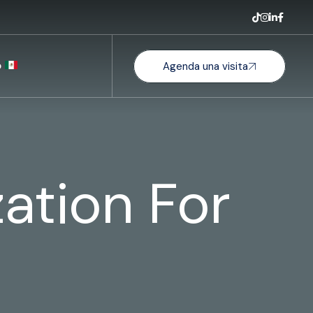
o
Agenda una visita
ation For