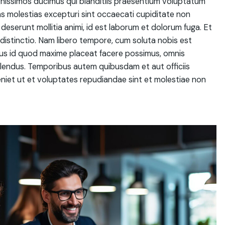
gnissimos ducimus qui blanditiis praesentium voluptatum
as molestias excepturi sint occaecati cupiditate non
a deserunt mollitia animi, id est laborum et dolorum fuga. Et
distinctio. Nam libero tempore, cum soluta nobis est
nus id quod maxime placeat facere possimus, omnis
lendus. Temporibus autem quibusdam et aut officiis
niet ut et voluptates repudiandae sint et molestiae non