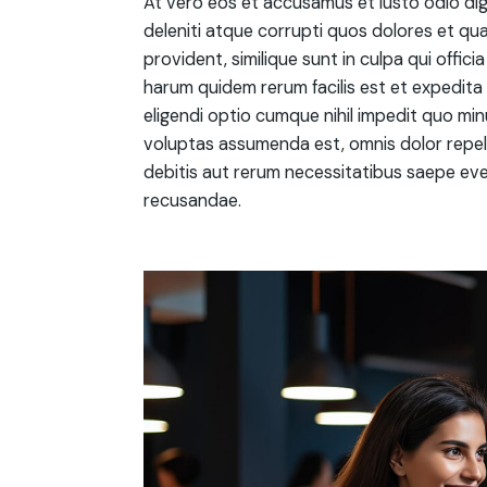
At vero eos et accusamus et iusto odio di
deleniti atque corrupti quos dolores et qu
provident, similique sunt in culpa qui offici
harum quidem rerum facilis est et expedita 
eligendi optio cumque nihil impedit quo mi
voluptas assumenda est, omnis dolor repel
debitis aut rerum necessitatibus saepe eve
recusandae.